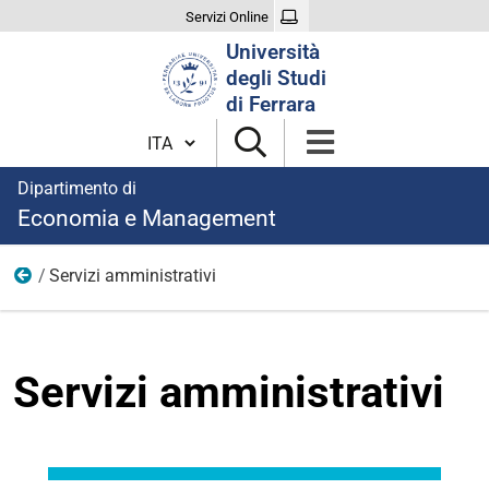
Servizi Online
Cerca
Università
nel
degli Studi
sito
di Ferrara
Cambia lingua
Dipartimento di
Economia e Management
Servizi amministrativi
Organizzazione
Servizi amministrativi