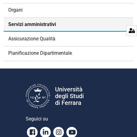
v
Organi
i
g
Servizi amministrativi
a
z
Assicurazione Qualità
i
o
Pianificazione Dipartimentale
n
e
Università
degli Studi
di Ferrara
Seguici su
Facebook
Linkedin
Instagram
Youtube