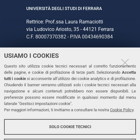
UNIVERSITÀ DEGLI STUDI DI FERRARA
Rettrice: Prof.ssa Laura Ramaciotti
via Ludovico Ariosto, 35 - 44121 Ferrara
C.F. 80007370382 - P.IVA 00434690384
USIAMO I COOKIES
CONTATTI
Questo sito utilizza cookie tecnici necessari al corretto funzionamento
Tel. +39 0532 293111
delle pagine, e cookie di profilazione di terze parti. Selezionando
Accetta
Fax. +39 0532 293031
tutti i cookie
si acconsente all’utilizzo dei cookie analytics e di profilazione.
PEC
Chiudendo il banner verranno utilizzati solo i cookie tecnici necessari alla
navigazione e alcuni contenuti potrebbero non essere disponibili. Le
preferenze possono essere modificate in qualsiasi momento dal menu
LINKS
laterale "Gestisci impostazioni cookie".
Per maggiori informazioni, ti invitiamo a consultare la nostra
Cookie Policy
.
Accessibilità
Dichiarazione di accessibilità
SOLO COOKIE TECNICI
Protezione dati personali