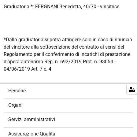
Graduatoria *: FERGNANI Benedetta, 40/70 - vincitrice
*Dalla graduatoria si potrà attingere solo in caso di rinuncia
del vincitore alla sottoscrizione del contratto ai sensi del
Regolamento per il conferimento di incarichi di prestazione
d'opera autonoma Rep. n. 692/2019 Prot. n. 93054 -
04/06/2019 Art. 7 c. 4
N
Persone
a
v
Organi
i
g
Servizi amministrativi
a
z
Assicurazione Qualità