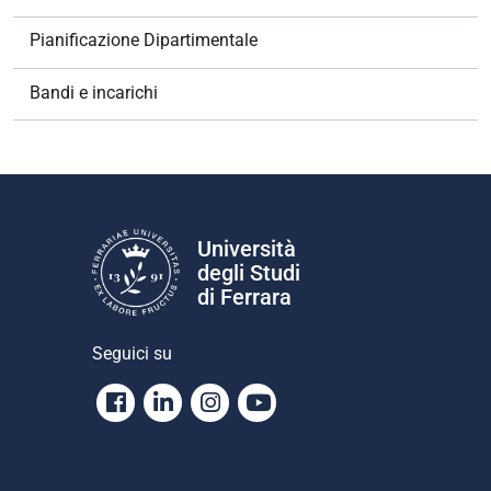
i
o
Pianificazione Dipartimentale
n
e
Bandi e incarichi
Università
degli Studi
di Ferrara
Seguici su
Facebook
Linkedin
Instagram
Youtube