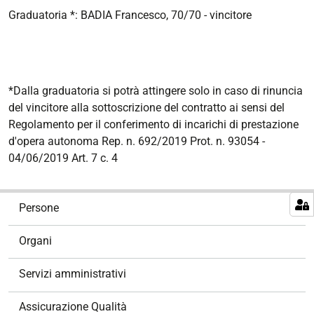
Graduatoria *: BADIA Francesco, 70/70 - vincitore
*Dalla graduatoria si potrà attingere solo in caso di rinuncia
del vincitore alla sottoscrizione del contratto ai sensi del
Regolamento per il conferimento di incarichi di prestazione
d'opera autonoma Rep. n. 692/2019 Prot. n. 93054 -
04/06/2019 Art. 7 c. 4
N
Persone
a
v
Organi
i
g
Servizi amministrativi
a
z
Assicurazione Qualità