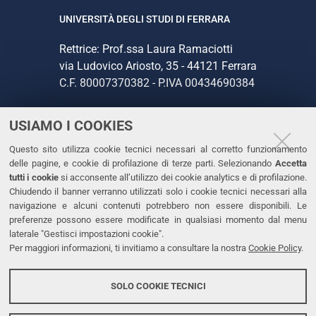
UNIVERSITÀ DEGLI STUDI DI FERRARA
Rettrice: Prof.ssa Laura Ramaciotti
via Ludovico Ariosto, 35 - 44121 Ferrara
C.F. 80007370382 - P.IVA 00434690384
USIAMO I COOKIES
CONTATTI
Questo sito utilizza cookie tecnici necessari al corretto funzionamento
Tel. +39 0532 293111
delle pagine, e cookie di profilazione di terze parti. Selezionando
Accetta
Fax. +39 0532 293031
tutti i cookie
si acconsente all’utilizzo dei cookie analytics e di profilazione.
PEC
Chiudendo il banner verranno utilizzati solo i cookie tecnici necessari alla
navigazione e alcuni contenuti potrebbero non essere disponibili. Le
preferenze possono essere modificate in qualsiasi momento dal menu
LINKS
laterale "Gestisci impostazioni cookie".
Per maggiori informazioni, ti invitiamo a consultare la nostra
Cookie Policy
.
Accessibilità
Dichiarazione di accessibilità
SOLO COOKIE TECNICI
Protezione dati personali