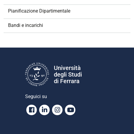
i
o
Pianificazione Dipartimentale
n
e
Bandi e incarichi
Università
degli Studi
di Ferrara
Seguici su
Facebook
Linkedin
Instagram
Youtube