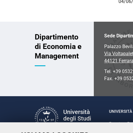
04/06/
Dipartimento
Sede Diparti
di Economia e
Palazzo Bevil
Via Voltapalet
Management
44121 Ferrar
Tel. +39 053
Fax. +39 053
Università
UNIVERSITÀ 
degli Studi
Rettrice: P
di Ferrara
via Ludovic