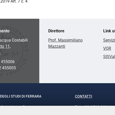
2019 Art. 7 c. 4
mento
Direttore
Link ut
acqua Costabili
Prof. Massimiliano
Serviz
to 11,
Mazzanti
VQR
a
SISVa
2 455006
2 455005
DEGLI STUDI DI FERRARA
CONTATTI
rof.ssa Laura Ramaciotti
Tel. +39 0532 293111
o Ariosto, 35 - 44121 Ferrara
Fax. +39 0532 29303