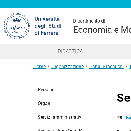
Cerca
Università
nel
Dipartimento di
degli Studi
sito
Economia e M
di Ferrara
DIDATTICA
Home
Organizzazione
Bandi e incarichi
N
Persone
a
Se
v
Organi
i
g
Servizi amministrativi
Tag
ban
a
z
Assicurazione Qualità