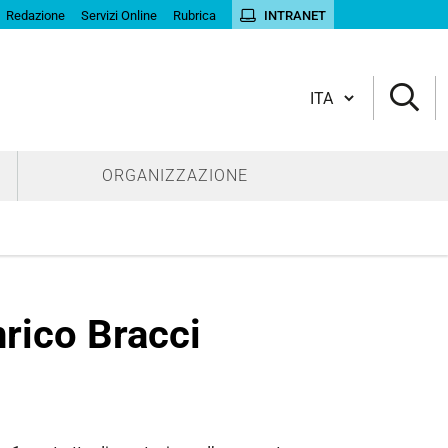
Redazione
Servizi Online
Rubrica
INTRANET
Cambia lingua
ORGANIZZAZIONE
nrico Bracci