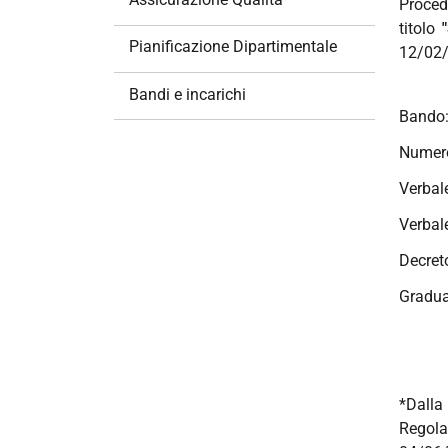
Proced
i
titolo
o
Pianificazione Dipartimentale
12/02
n
e
Bandi e incarichi
Bando
Numero
Verbale
Verbal
Decret
Gradua
*Dalla 
Regola