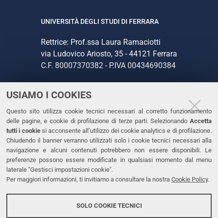
UNIVERSITÀ DEGLI STUDI DI FERRARA
Rettrice: Prof.ssa Laura Ramaciotti
via Ludovico Ariosto, 35 - 44121 Ferrara
C.F. 80007370382 - P.IVA 00434690384
USIAMO I COOKIES
CONTATTI
Questo sito utilizza cookie tecnici necessari al corretto funzionamento
Tel. +39 0532 293111
delle pagine, e cookie di profilazione di terze parti. Selezionando
Accetta
Fax. +39 0532 293031
tutti i cookie
si acconsente all’utilizzo dei cookie analytics e di profilazione.
PEC
Chiudendo il banner verranno utilizzati solo i cookie tecnici necessari alla
navigazione e alcuni contenuti potrebbero non essere disponibili. Le
preferenze possono essere modificate in qualsiasi momento dal menu
LINKS
laterale "Gestisci impostazioni cookie".
Per maggiori informazioni, ti invitiamo a consultare la nostra
Cookie Policy
.
Accessibilità
Dichiarazione di accessibilità
SOLO COOKIE TECNICI