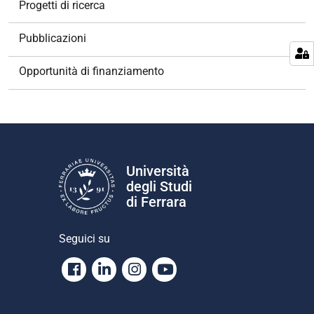
Progetti di ricerca
i
g
Pubblicazioni
a
z
Opportunità di finanziamento
i
o
n
e
Università
degli Studi
di Ferrara
Seguici su
Facebook
Linkedin
Instagram
Youtube