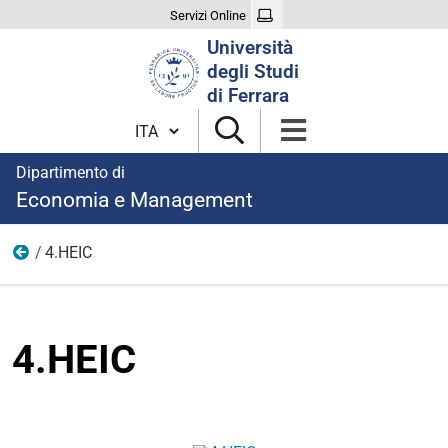
Servizi Online
Cerca
Università
nel
degli Studi
sito
di Ferrara
Cambia lingua
Dipartimento di
Economia e Management
4.HEIC
News
4.HEIC